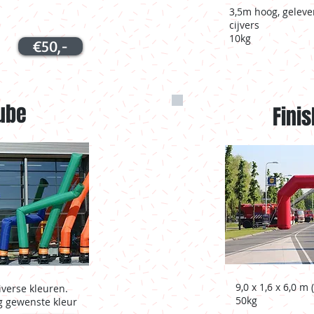
3,5m hoog, geleve
cijvers
10kg
€50,-
ube
Fini
9,0 x 1,6 x 6,0 m
iverse kleuren.
50kg
g gewenste kleur