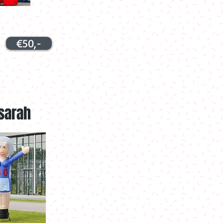
€50,-
 sarah