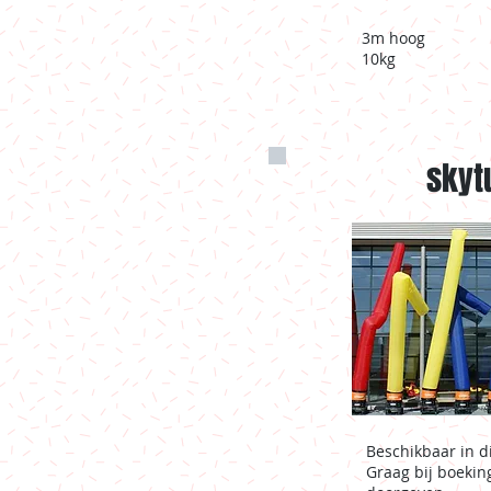
3m hoog
10kg
skyt
Beschikbaar in d
Graag bij boekin