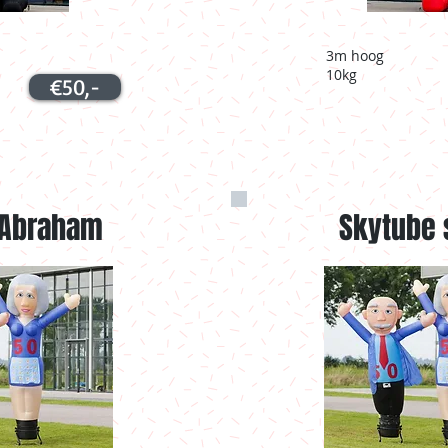
3m hoog
10kg
€50,-
 Abraham
Skytube