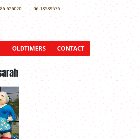
86-626020
06-18589576
N
OLDTIMERS
CONTACT
sarah