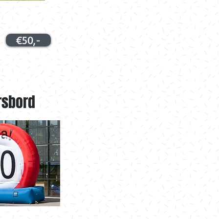
€50,-
rsbord