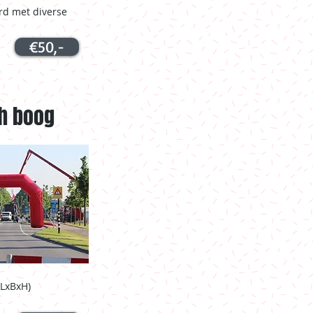
rd met diverse
€50,-
sh boog
 (LxBxH)