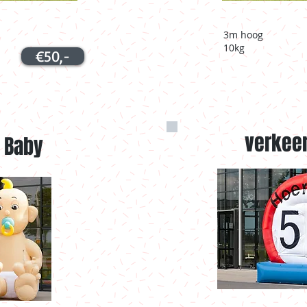
3m hoog
10kg
€50,-
verkee
 Baby