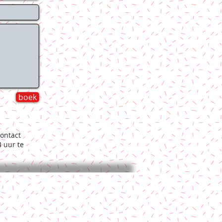
boek
ontact
 uur te