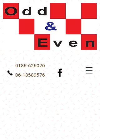
0186-626020
06-18589576