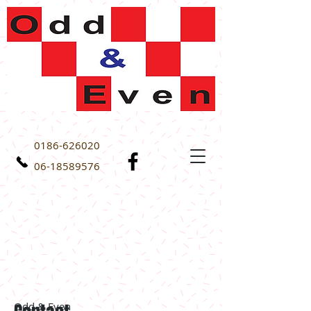
0186-626020
06-18589576
Odd & Even