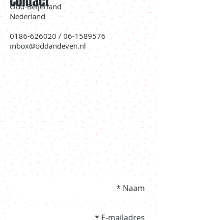
Contact
Oud-Beijerland
Nederland
0186-626020
/
06-1589576
inbox@oddandeven.nl